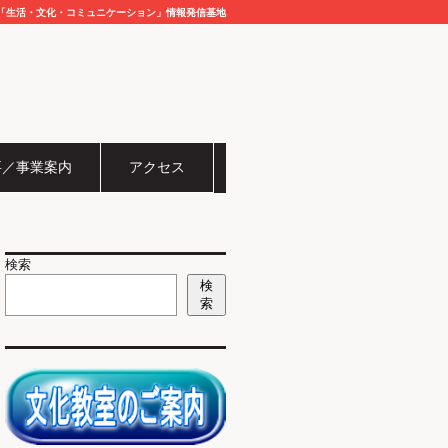
「生活・文化・コミュニケーション」情報発信基地
要／事業案内
アクセス
検索
検
索