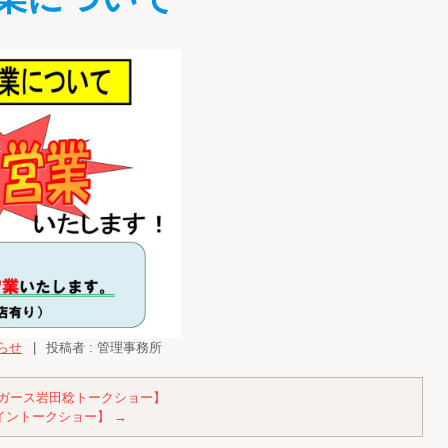
らせ
|
投稿者 : 管理事務所
ガース岩田稔トークショー】
イントークショー】
→