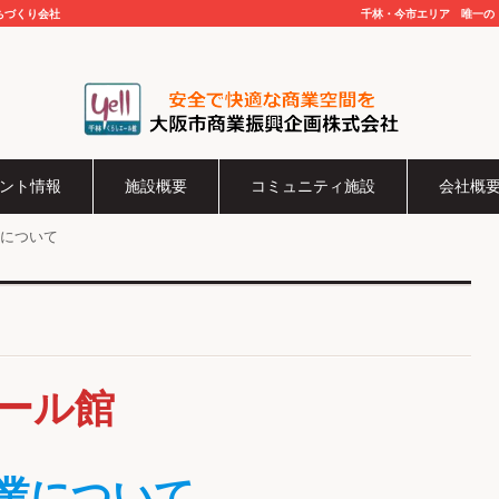
ちづくり会社
千林・今市エリア 唯一の
千林くらしエール館 管理事務所 大
阪市商業振興企画株式会社
ント情報
施設概要
コミュニティ施設
会社概
について
ール館
業について